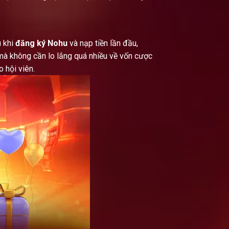
u khi
đăng ký Nohu
và nạp tiền lần đầu,
 mà không cần lo lắng quá nhiều về vốn cược
o hội viên.