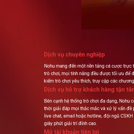
Dịch vụ chuyên nghiệp
Nohu mang đến một nền tảng cá cược trực tuy
trò chơi, mọi tính năng đều được tối ưu để
kiếm trò chơi yêu thích, truy cập các chương
Dịch vụ hỗ trợ khách hàng tận tâ
Bên cạnh hệ thống trò chơi đa dạng, Nohu c
thời giải đáp mọi thắc mắc và xử lý vấn đề 
live chat, email hoặc hotline, đội ngũ CSKH
giây phút giải trí đỉnh cao.
Mở tài khoản tiện lợi