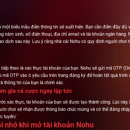
có một biểu mẫu điền thông tin sẽ xuất hiện. Bạn cần điền đầy đủ 
g năm sinh, số điện thoại, địa chỉ email và tài khoản ngân hàng.
ao dịch sau này. Lưu ý rằng nhà cái Nohu có quy định người chơi từ
c tiếp theo là xác thực tài khoản của bạn. Nohu sẽ gửi mã OTP (
 mã OTP vào ô yêu cầu trên trang đăng ký để hoàn tất quá trình
 thông tin của bạn là chính xác.
am gia cá cược ngay lập tức
c xác thực, tài khoản của bạn sẽ được tạo thành công. Lúc này, h
gười chơi sẽ nhận được thông báo chúc mừng và có thể đăng nhập
ực tuyến/
i nhớ khi mở tài khoản Nohu