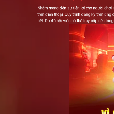
Nhằm mang đến sự tiện lợi cho người chơi,
trên điện thoại. Quy trình đăng ký trên ứn
tiết. Do đó hội viên có thể truy cập nền tản