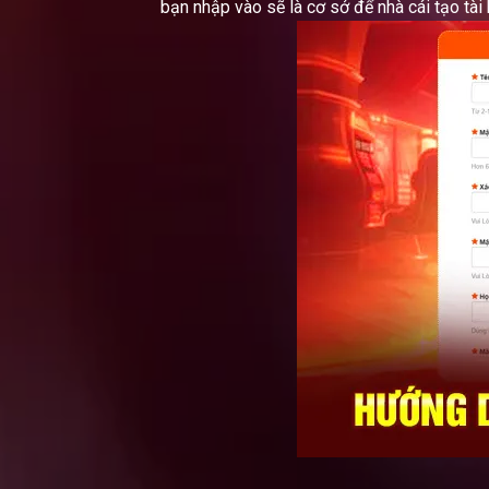
bạn nhập vào sẽ là cơ sở để nhà cái tạo tài