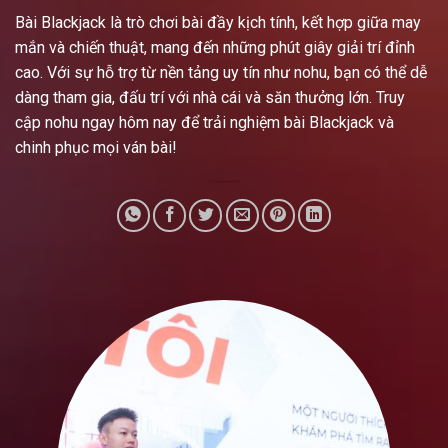
Bài Blackjack là trò chơi bài đầy kịch tính, kết hợp giữa may
mắn và chiến thuật, mang đến những phút giây giải trí đỉnh
cao. Với sự hỗ trợ từ nền tảng uy tín như nohu, bạn có thể dễ
dàng tham gia, đấu trí với nhà cái và săn thưởng lớn. Truy
cập nohu ngay hôm nay để trải nghiệm bài Blackjack và
chinh phục mọi ván bài!