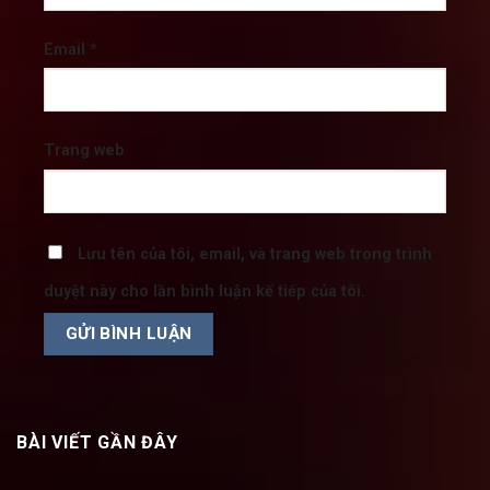
Email
*
Trang web
Lưu tên của tôi, email, và trang web trong trình
duyệt này cho lần bình luận kế tiếp của tôi.
BÀI VIẾT GẦN ĐÂY