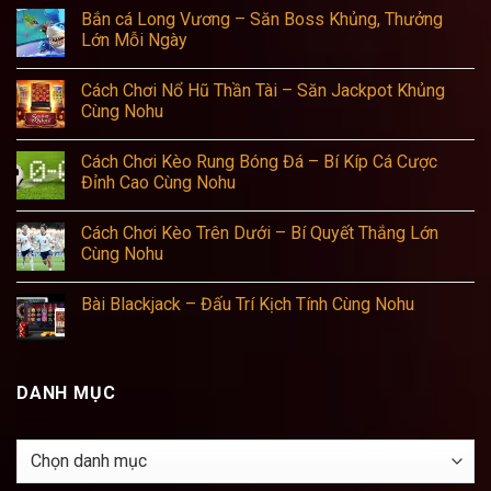
Bắn cá Long Vương – Săn Boss Khủng, Thưởng
Lớn Mỗi Ngày
Cách Chơi Nổ Hũ Thần Tài – Săn Jackpot Khủng
Cùng Nohu
Cách Chơi Kèo Rung Bóng Đá – Bí Kíp Cá Cược
Đỉnh Cao Cùng Nohu
Cách Chơi Kèo Trên Dưới – Bí Quyết Thắng Lớn
Cùng Nohu
Bài Blackjack – Đấu Trí Kịch Tính Cùng Nohu
DANH MỤC
Danh
mục