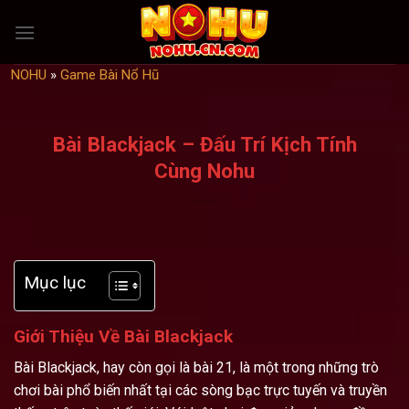
Bỏ
qua
nội
NOHU
»
Game Bài Nổ Hũ
dung
Bài Blackjack – Đấu Trí Kịch Tính
Cùng Nohu
Mục lục
Giới Thiệu Về Bài Blackjack
Bài Blackjack, hay còn gọi là bài 21, là một trong những trò
chơi bài phổ biến nhất tại các sòng bạc trực tuyến và truyền