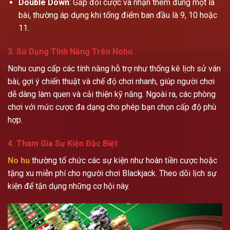
Double Down
: Gấp đôi cược và nhận thêm đúng một lá
bài, thường áp dụng khi tổng điểm ban đầu là 9, 10 hoặc
11.
3. Sử Dụng Tính Năng Trên Nohu
Nohu cung cấp các tính năng hỗ trợ như thống kê lịch sử ván
bài, gợi ý chiến thuật và chế độ chơi nhanh, giúp người chơi
dễ dàng làm quen và cải thiện kỹ năng. Ngoài ra, các phòng
chơi với mức cược đa dạng cho phép bạn chọn cấp độ phù
hợp.
4. Tham Gia Sự Kiện Đặc Biệt
No hu
thường tổ chức các sự kiện như hoàn tiền cược hoặc
tặng xu miễn phí cho người chơi Blackjack. Theo dõi lịch sự
kiện để tận dụng những cơ hội này.