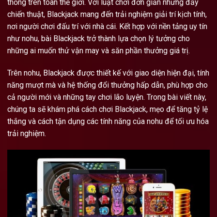
thống trên toàn thế giới. Với luật chơi đơn giản nhưng đầy
chiến thuật, Blackjack mang đến trải nghiệm giải trí kịch tính,
nơi người chơi đấu trí với nhà cái. Kết hợp với nền tảng uy tín
như nohu, bài Blackjack trở thành lựa chọn lý tưởng cho
những ai muốn thử vận may và săn phần thưởng giá trị.
Trên nohu, Blackjack được thiết kế với giao diện hiện đại, tính
năng mượt mà và hệ thống đổi thưởng hấp dẫn, phù hợp cho
cả người mới và những tay chơi lão luyện. Trong bài viết này,
chúng ta sẽ khám phá cách chơi Blackjack, mẹo để tăng tỷ lệ
thắng và cách tận dụng các tính năng của nohu để tối ưu hóa
trải nghiệm.