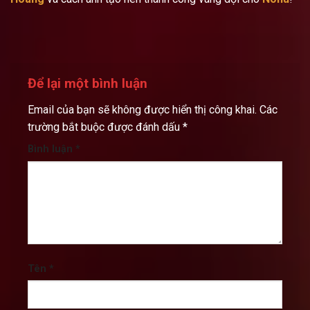
Để lại một bình luận
Email của bạn sẽ không được hiển thị công khai.
Các
trường bắt buộc được đánh dấu
*
Bình luận
*
Tên
*