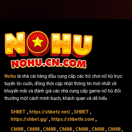
Nohu
là nhà cái hàng đầu cung cấp các trò chơi nổ hũ trực
tuyến lôi cuốn, đồng thời cập nhật thông tin mới nhất về
khuyến mãi và đánh giá các nhà cung cấp game nổ hũ đổi
thưởng một cách minh bạch, khách quan và dễ hiểu.
SHBET
,
https://shbetz.net/
,
SHBET
,
https://shbet.gg/
,
https://shbethi.com
,
CM88
,
CM88
,
CM88
,
CM88
,
CM88
,
CM88
,
CM88
,