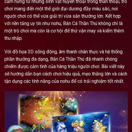
cảm hứng từ những sinh vật huyền thoại trong thần thoại, trò
chơi mang đến một thế giới đại dương đầy màu sắc, nơi
người chơi có thể vừa giải trí vừa săn thưởng lớn. Kết hợp
với nền tảng uy tín như nohu, Bắn Cá Thần Thú không chỉ là
một trò chơi mà còn là cơ hội để thử vận may và kiếm thêm
thu nhập.
Với đồ họa 3D sống động, âm thanh chân thực và hệ thống
phần thưởng đa dạng, Bắn Cá Thần Thú đã nhanh chóng
chiếm được cảm tình của hàng triệu người chơi. Bài viết này
sẽ hướng dẫn bạn cách chơi hiệu quả, mẹo thắng lớn và cách
tận dụng các tính năng của nohu để có trải nghiệm tốt nhất.