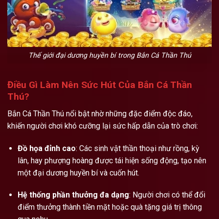
Thế giới đại dương huyền bí trong Bắn Cá Thần Thú
Điều Gì Làm Nên Sức Hút Của Bắn Cá Thần
Thú?
Bắn Cá Thần Thú nổi bật nhờ những đặc điểm độc đáo,
khiến người chơi khó cưỡng lại sức hấp dẫn của trò chơi:
Đồ họa đỉnh cao
: Các sinh vật thần thoại như rồng, kỳ
lân, hay phượng hoàng được tái hiện sống động, tạo nên
một đại dương huyền bí và cuốn hút.
Hệ thống phần thưởng đa dạng
: Người chơi có thể đổi
điểm thưởng thành tiền mặt hoặc quà tặng giá trị thông