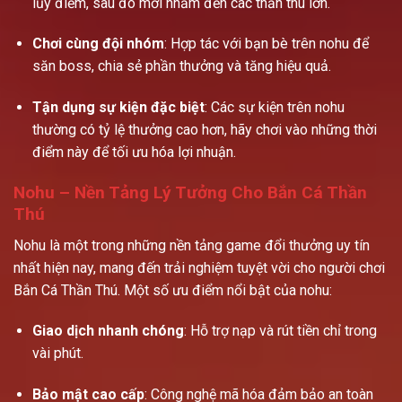
lũy điểm, sau đó mới nhắm đến các thần thú lớn.
Chơi cùng đội nhóm
: Hợp tác với bạn bè trên nohu để
săn boss, chia sẻ phần thưởng và tăng hiệu quả.
Tận dụng sự kiện đặc biệt
: Các sự kiện trên nohu
thường có tỷ lệ thưởng cao hơn, hãy chơi vào những thời
điểm này để tối ưu hóa lợi nhuận.
Nohu – Nền Tảng Lý Tưởng Cho Bắn Cá Thần
Thú
Nohu là một trong những nền tảng game đổi thưởng uy tín
nhất hiện nay, mang đến trải nghiệm tuyệt vời cho người chơi
Bắn Cá Thần Thú. Một số ưu điểm nổi bật của nohu:
Giao dịch nhanh chóng
: Hỗ trợ nạp và rút tiền chỉ trong
vài phút.
Bảo mật cao cấp
: Công nghệ mã hóa đảm bảo an toàn