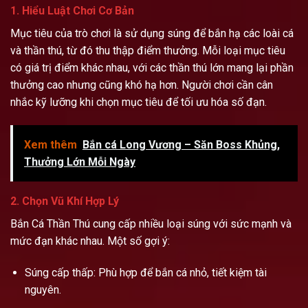
1. Hiểu Luật Chơi Cơ Bản
Mục tiêu của trò chơi là sử dụng súng để bắn hạ các loài cá
và thần thú, từ đó thu thập điểm thưởng. Mỗi loại mục tiêu
có giá trị điểm khác nhau, với các thần thú lớn mang lại phần
thưởng cao nhưng cũng khó hạ hơn. Người chơi cần cân
nhắc kỹ lưỡng khi chọn mục tiêu để tối ưu hóa số đạn.
Xem thêm
Bắn cá Long Vương – Săn Boss Khủng,
Thưởng Lớn Mỗi Ngày
2. Chọn Vũ Khí Hợp Lý
Bắn Cá Thần Thú cung cấp nhiều loại súng với sức mạnh và
mức đạn khác nhau. Một số gợi ý:
Súng cấp thấp: Phù hợp để bắn cá nhỏ, tiết kiệm tài
nguyên.