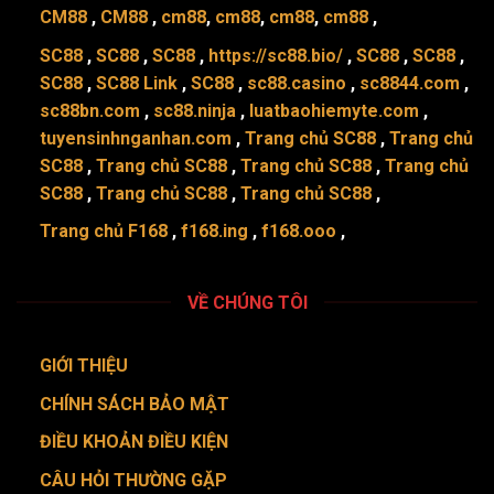
CM88
,
CM88
,
cm88
,
cm88
,
cm88
,
cm88
,
SC88
,
SC88
,
SC88
,
https://sc88.bio/
,
SC88
,
SC88
,
SC88
,
SC88 Link
,
SC88
,
sc88.casino
,
sc8844.com
,
sc88bn.com
,
sc88.ninja
,
luatbaohiemyte.com
,
tuyensinhnganhan.com
,
Trang chủ SC88
,
Trang chủ
SC88
,
Trang chủ SC88
,
Trang chủ SC88
,
Trang chủ
SC88
,
Trang chủ SC88
,
Trang chủ SC88
,
Trang chủ F168
,
f168.ing
,
f168.ooo
,
VỀ CHÚNG TÔI
GIỚI THIỆU
CHÍNH SÁCH BẢO MẬT
ĐIỀU KHOẢN ĐIỀU KIỆN
CÂU HỎI THƯỜNG GẶP