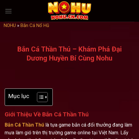
Bỏ
qua
nội
NOHU
»
Bắn Cá Nổ Hũ
dung
Bắn Cá Thần Thú – Khám Phá Đại
Dương Huyền Bí Cùng Nohu
Mục lục
Giới Thiệu Về Bắn Cá Thần Thú
Bắn Cá Thần Thú
là tựa game bắn cá đổi thưởng đang làm
mưa làm gió trên thị trường game online tại Việt Nam. Lấy