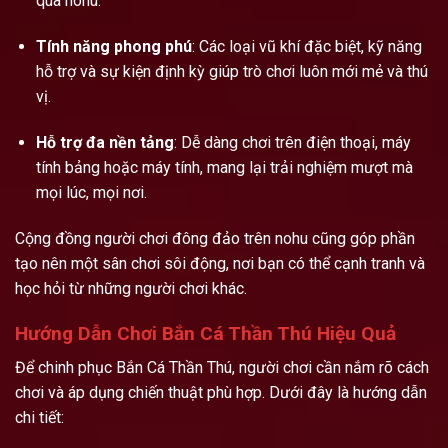
qua nohu.
Tính năng phong phú
: Các loại vũ khí đặc biệt, kỹ năng
hỗ trợ và sự kiện định kỳ giúp trò chơi luôn mới mẻ và thú
vị.
Hỗ trợ đa nền tảng
: Dễ dàng chơi trên điện thoại, máy
tính bảng hoặc máy tính, mang lại trải nghiệm mượt mà
mọi lúc, mọi nơi.
Cộng đồng người chơi đông đảo trên nohu cũng góp phần
tạo nên một sân chơi sôi động, nơi bạn có thể cạnh tranh và
học hỏi từ những người chơi khác.
Hướng Dẫn Chơi Bắn Cá Thần Thú Hiệu Quả
Để chinh phục Bắn Cá Thần Thú, người chơi cần nắm rõ cách
chơi và áp dụng chiến thuật phù hợp. Dưới đây là hướng dẫn
chi tiết: