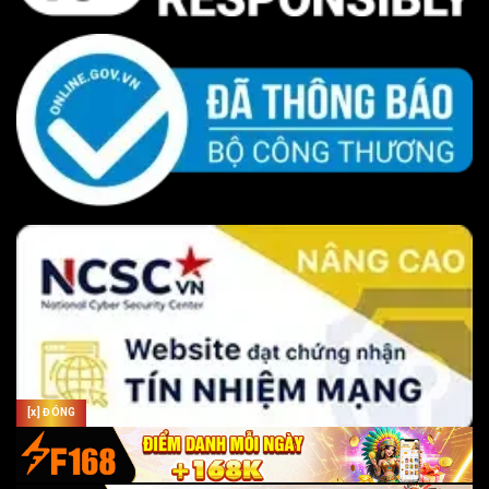
[x] ĐÓNG