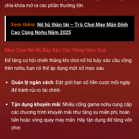
chìa khóa mở ra các phần thưởng lớn.
Xem thêm
Nổ hũ thần tài – Trò Chơi May Mắn Đỉnh
Cao Cùng Nohu Năm 2025
Mẹo Chơi Nổ Hũ Bảy Sắc Cầu Vồng Hiệu Quả
Để tăng cơ hội chiến thắng khi chơi nổ hũ bảy sắc cầu vồng
trên nohu, bạn có thể áp dụng một số mẹo sau:
Quản lý ngân sách
: Đặt giới hạn số tiền cược mỗi ngày
để tránh rủi ro tài chính.
Tận dụng khuyến mãi
: Nhiều cổng game nohu cung cấp
các chương trình khuyến mãi như tặng xu miễn phí, hoàn
tiền hoặc vòng quay may mắn. Hãy tận dụng để tăng vốn
chơi.