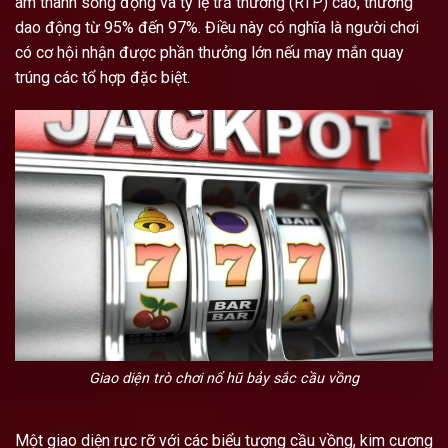
âm thanh sống động và tỷ lệ trả thưởng (RTP) cao, thường
dao động từ 95% đến 97%. Điều này có nghĩa là người chơi
có cơ hội nhận được phần thưởng lớn nếu may mắn quay
trúng các tổ hợp đặc biệt.
Giao diện trò chơi nổ hũ bảy sắc cầu vồng
Một giao diện rực rỡ với các biểu tượng cầu vồng, kim cương