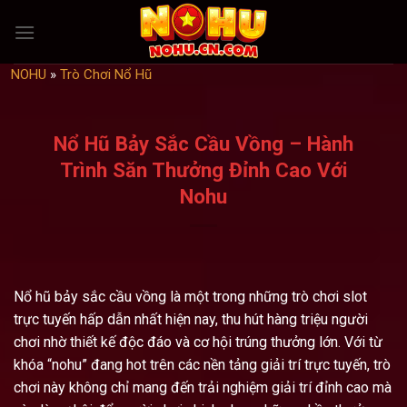
Bỏ
qua
nội
NOHU
»
Trò Chơi Nổ Hũ
dung
Nổ Hũ Bảy Sắc Cầu Vồng – Hành
Trình Săn Thưởng Đỉnh Cao Với
Nohu
Nổ hũ bảy sắc cầu vồng là một trong những trò chơi slot
trực tuyến hấp dẫn nhất hiện nay, thu hút hàng triệu người
chơi nhờ thiết kế độc đáo và cơ hội trúng thưởng lớn. Với từ
khóa “nohu” đang hot trên các nền tảng giải trí trực tuyến, trò
chơi này không chỉ mang đến trải nghiệm giải trí đỉnh cao mà