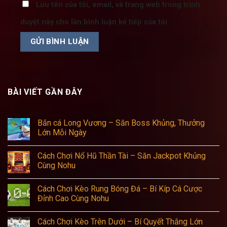
Lưu tên của tôi, email, và trang web trong trình
duyệt này cho lần bình luận kế tiếp của tôi.
BÀI VIẾT GẦN ĐÂY
Bắn cá Long Vương – Săn Boss Khủng, Thưởng
Lớn Mỗi Ngày
Cách Chơi Nổ Hũ Thần Tài – Săn Jackpot Khủng
Cùng Nohu
Cách Chơi Kèo Rung Bóng Đá – Bí Kíp Cá Cược
Đỉnh Cao Cùng Nohu
Cách Chơi Kèo Trên Dưới – Bí Quyết Thắng Lớn