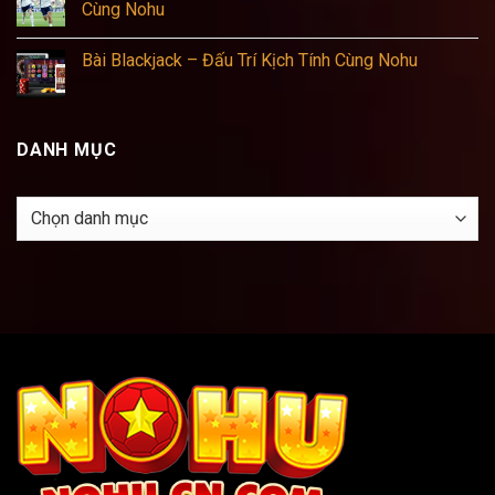
Cùng Nohu
Bài Blackjack – Đấu Trí Kịch Tính Cùng Nohu
DANH MỤC
Danh
mục