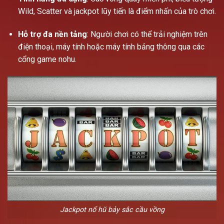
Wild, Scatter và jackpot lũy tiến là điểm nhấn của trò chơi.
Hỗ trợ đa nền tảng
: Người chơi có thể trải nghiệm trên
điện thoại, máy tính hoặc máy tính bảng thông qua các
cổng game nohu.
Jackpot nổ hũ bảy sắc cầu vồng