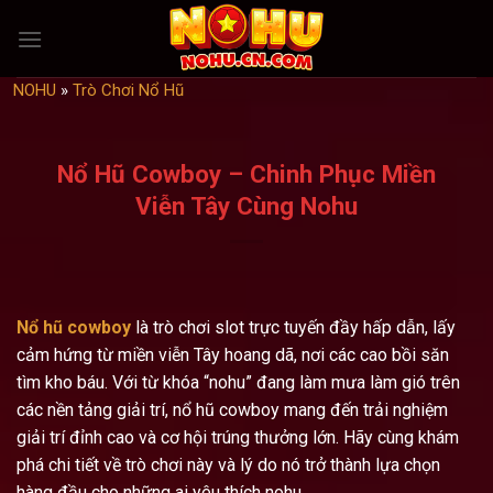
Bỏ
qua
nội
NOHU
»
Trò Chơi Nổ Hũ
dung
Nổ Hũ Cowboy – Chinh Phục Miền
Viễn Tây Cùng Nohu
Nổ hũ cowboy
là trò chơi slot trực tuyến đầy hấp dẫn, lấy
cảm hứng từ miền viễn Tây hoang dã, nơi các cao bồi săn
tìm kho báu. Với từ khóa “nohu” đang làm mưa làm gió trên
các nền tảng giải trí, nổ hũ cowboy mang đến trải nghiệm
giải trí đỉnh cao và cơ hội trúng thưởng lớn. Hãy cùng khám
phá chi tiết về trò chơi này và lý do nó trở thành lựa chọn
hàng đầu cho những ai yêu thích nohu.