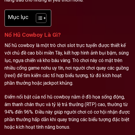
Mục lục
Nổ Hũ Cowboy Là Gì?
Nổ hũ cowboy là một trò chơi slot trực tuyến được thiết kế
với chủ đề cao bồi miền Tây, kết hợp hình ảnh bụi bặm, súng
lục, ngựa chiến và kho báu vàng. Trò chơi này có mặt trên
nhiều cổng game nohu uy tín, nơi người chơi quay các guồng
(reel) để tìm kiếm các tổ hợp biểu tượng, từ đó kích hoạt
phần thưởng hoặc jackpot khủng.
Điểm nổi bật của nổ hũ cowboy nằm ở đồ họa sống động,
âm thanh chân thực và tỷ lệ trả thưởng (RTP) cao, thường từ
94% đến 96%. Điều này giúp người chơi có cơ hội nhận được
phần thưởng hấp dẫn khi quay trúng các biểu tượng đặc biệt
hoặc kích hoạt tính năng bonus.