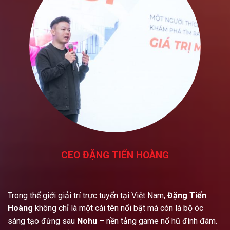
CEO ĐẶNG TIẾN HOÀNG
Trong thế giới giải trí trực tuyến tại Việt Nam,
Đặng Tiến
Hoàng
không chỉ là một cái tên nổi bật mà còn là bộ óc
sáng tạo đứng sau
Nohu
– nền tảng game nổ hũ đình đám.