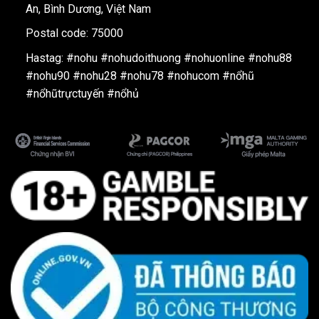
An, Bình Dương, Việt Nam
Postal code: 75000
Hastag: #nohu #nohudoithuong #nohuonline #nohu88
#nohu90 #nohu28 #nohu78 #nohucom #nổhũ
#nổhũtrựctuyến #nổhủ