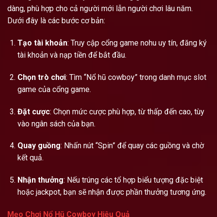
dàng, phù hợp cho cả người mới lẫn người chơi lâu năm.
Dưới đây là các bước cơ bản:
Tạo tài khoản
: Truy cập cổng game nohu uy tín, đăng ký
tài khoản và nạp tiền để bắt đầu.
Chọn trò chơi
: Tìm “Nổ hũ cowboy” trong danh mục slot
game của cổng game.
Đặt cược
: Chọn mức cược phù hợp, từ thấp đến cao, tùy
vào ngân sách của bạn.
Quay guồng
: Nhấn nút “Spin” để quay các guồng và chờ
kết quả.
Nhận thưởng
: Nếu trúng các tổ hợp biểu tượng đặc biệt
hoặc jackpot, bạn sẽ nhận được phần thưởng tương ứng.
Mẹo Chơi Nổ Hũ Cowboy Hiệu Quả