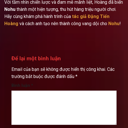
Với tầm nhìn chiến lược và đam mê mãnh liệt, Hoàng đã biến
Nohu
thành một hiện tượng, thu hút hàng triệu người chơi.
Hãy cùng khám phá hành trình của
tác giả Đặng Tiến
Hoàng
và cách anh tạo nên thành công vang dội cho
Nohu
!
Để lại một bình luận
Email của bạn sẽ không được hiển thị công khai.
Các
trường bắt buộc được đánh dấu
*
Bình luận
*