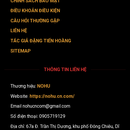
CHÍNH SÁCH BẢO MẬT
ĐIỀU KHOẢN ĐIỀU KIỆN
CÂU HỎI THƯỜNG GẶP
LIÊN HỆ
TÁC GIẢ ĐẶNG TIẾN HOÀNG
SITEMAP
THÔNG TIN LIÊN HỆ
Thương hiệu:
NOHU
Website:
https://nohu.cn.com/
Email
nohucncom@gmail.com
Số điện thoại: 0905719129
Địa chỉ: 67a Đ. Trần Thị Dương, khu phố Đông Chiêu, Dĩ