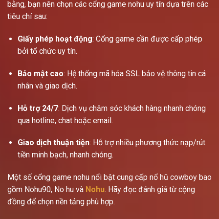
bằng, bạn nên chọn các cổng game nohu uy tín dựa trên các
tiêu chí sau:
Giấy phép hoạt động
: Cổng game cần được cấp phép
bởi tổ chức uy tín.
Bảo mật cao
: Hệ thống mã hóa SSL bảo vệ thông tin cá
nhân và giao dịch.
Hỗ trợ 24/7
: Dịch vụ chăm sóc khách hàng nhanh chóng
qua hotline, chat hoặc email.
Giao dịch thuận tiện
: Hỗ trợ nhiều phương thức nạp/rút
tiền minh bạch, nhanh chóng.
Một số cổng game nohu nổi bật cung cấp nổ hũ cowboy bao
gồm Nohu90, No hu và
Nohu
. Hãy đọc đánh giá từ cộng
đồng để chọn nền tảng phù hợp.