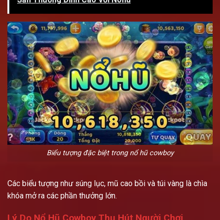
Biểu tượng đặc biệt trong nổ hũ cowboy
Các biểu tượng như súng lục, mũ cao bồi và túi vàng là chìa
khóa mở ra các phần thưởng lớn.
Lý Do Nổ Hũ Cowboy Thu Hút Người Chơi